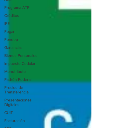
Programa ATP
Créditos
IFE
Fogar
Fondep
Ganancias
Bienes Personales
Impuesto Cedular
Monotributo
Padrón Federal
Precios de
Transferencia
Presentaciones
Digitales
CUIT
Facturación