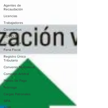
Agentes de
Recaudación
Licencias
Trabajadores
Coronavirus
COVID-19
Cuarentena
Feria Fiscal
Registro Único
Tributario
Convenio Multilateral
Comisión Arbitral
Planes de Pago
Prórroga
Cargas Patronales
SIPA
AGIP