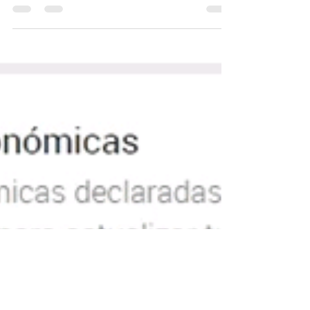
CONTRIBUYENTES EN MEDIO DE LA EMBESTIDA
FISCALISTA La exclusión del régimen y los cambios
obligatorios debían...