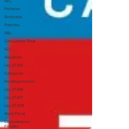
SEC
Paritarias
Sindicatos
Patentes
ABL
Consumidor Final
IGJ
Alquileres
Ley 27.551
Categorías
Recategorización
Ley 27.618
Ley 27.617
Ley 27.639
Alivio Fiscal
Controladores
Fiscales