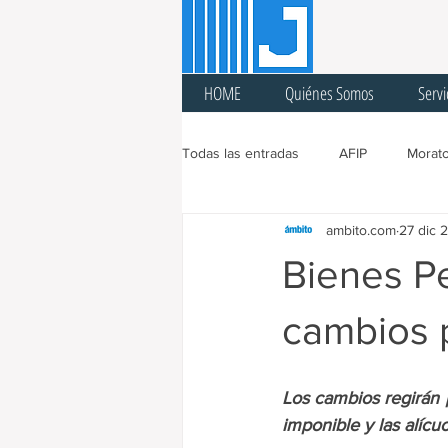
HOME
Quiénes Somos
Servi
Todas las entradas
AFIP
Morato
ambito.com
27 dic 
Ingresos Brutos
Sellos
A
Bienes Pe
Cuarentena
Feria Fiscal
cambios 
Prórroga
Cargas Patronales
Los cambios regirán 
imponible y las alícuo