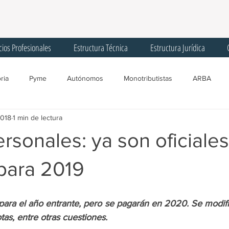
cios Profesionales
Estructura Técnica
Estructura Jurídica
ria
Pyme
Autónomos
Monotributistas
ARBA
2018
1 min de lectura
gentes de Recaudación
Licencias
Trabajadores
Corona
rsonales: ya son oficiales
Registro Único Tributario
Convenio Multilateral
Comisión Arbit
para 2019
SIPA
AGIP
Programa ATP
Créditos
IFE
F
para el año entrante, pero se pagarán en 2020. Se modifi
tas, entre otras cuestiones.