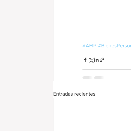
#AFIP
#BienesPerso
Entradas recientes