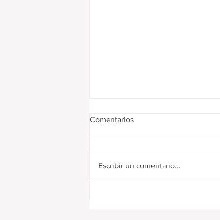
Comentarios
Escribir un comentario...
Digitalización de remitos y
simplificación de trámites para
el sector productivo