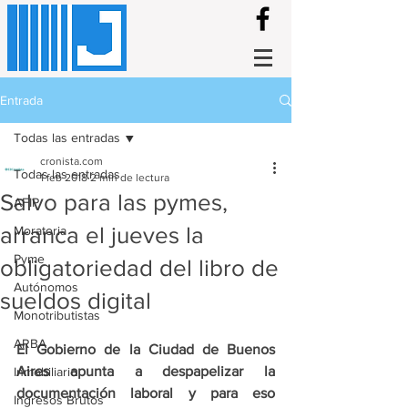
Entrada
Todas las entradas
cronista.com
Todas las entradas
1 feb 2018
2 min de lectura
Salvo para las pymes,
AFIP
arranca el jueves la
Moratoria
Pyme
obligatoriedad del libro de
Autónomos
sueldos digital
Monotributistas
ARBA
El Gobierno de la Ciudad de Buenos 
Aires apunta a despapelizar la 
Inmobiliario
documentación laboral y para eso 
Ingresos Brutos