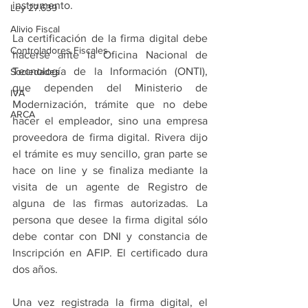
instrumento.
Ley 27.639
Alivio Fiscal
La certificación de la firma digital debe 
Controladores Fiscales
hacerse ante la Oficina Nacional de 
Tecnología de la Información (ONTI), 
Sociedades
que dependen del Ministerio de 
IVA
Modernización, trámite que no debe 
ARCA
hacer el empleador, sino una empresa 
proveedora de firma digital. Rivera dijo 
el trámite es muy sencillo, gran parte se 
hace on line y se finaliza mediante la 
visita de un agente de Registro de 
alguna de las firmas autorizadas. La 
persona que desee la firma digital sólo 
debe contar con DNI y constancia de 
Inscripción en AFIP. El certificado dura 
dos años. 
Una vez registrada la firma digital, el 