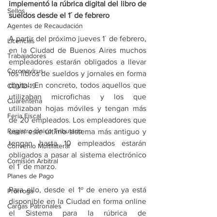
implementó la rúbrica digital del libro de 
Sellos
sueldos desde el 1´ de febrero
Agentes de Recaudación
A partir del próximo jueves 1´ de febrero, 
Licencias
en la Ciudad de Buenos Aires muchos 
Trabajadores
empleadores estarán obligados a llevar 
Coronavirus
los libros de sueldos y jornales en forma 
digital. En concreto, todos aquellos que 
COVID-19
utilizaban microfichas y los que 
Cuarentena
utilizaban hojas móviles y tengan más 
Feria Fiscal
de 20 empleados. Los empleadores que 
Registro Único Tributario
usen este último sistema más antiguo y 
tengan hasta 10 empleados estarán 
Convenio Multilateral
obligados a pasar al sistema electrónico 
Comisión Arbitral
el 1´ de marzo.
Planes de Pago
Para ello, desde el 1º de enero ya está 
Prórroga
disponible en la Ciudad en forma online 
Cargas Patronales
el Sistema para la rúbrica de 