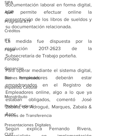
SIPA
documentación laboral en forma digital, 
AGIP
que permite efectuar online la 
presentación de los libros de sueldos y 
Programa ATP
su documentación relacionada. 
Créditos
IFE
La medida fue dispuesta por la 
resolución 2017-2623 de la 
Fogar
Subsecretaría de Trabajo porteña.
Fondep
Ganancias
Para operar mediante el sistema digital, 
los empleadores deberán estar 
Bienes Personales
empadronados en el Registro de 
Impuesto Cedular
Empleadores online, algo a lo que ya 
Monotributo
estaban obligados, comentó José 
Padrón Federal
Zabala, de Adrogué, Marques, Zabala & 
Asoc
Precios de Transferencia
Presentaciones Digitales
Según explica Fernando Rivera, 
CUIT
especialista en implementación 