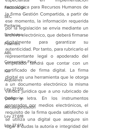
tecnológica para Recursos Humanos de 
Facturación
la firma Gestión Compartida, a partir de 
SEC
ese momento, la información requerida 
Paritarias
por la legislación se envía mediante un 
Sindicatos
archivo electrónico, que deberá firmarse 
digitalmente para garantizar su 
Patentes
autenticidad. Por tanto, para rubricarlo el 
ABL
representante legal o apoderado del 
Consumidor Final
empleador tendrá que contar con un 
certificado de firma digital. La firma 
IGJ
digital es una herramienta que le otorga 
Alquileres
a un documento electrónico la misma 
Ley 27.551
validez jurídica que a uno rubricado de 
Categorías
puño y letra. En los instrumentos 
generados por medios electrónicos, el 
Recategorización
requisito de la firma queda satisfecho si 
Ley 27.618
se utiliza una digital que asegure sin 
Ley 27.617
lugar a dudas la autoría e integridad del 