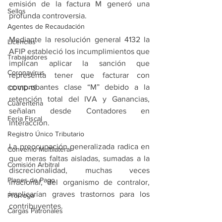
emisión de la factura M generó una 
Sellos
profunda controversia.
Agentes de Recaudación
Mediante la resolución general 4132 la 
Licencias
AFIP estableció los incumplimientos que 
Trabajadores
implican aplicar la sanción que 
Coronavirus
representa tener que facturar con 
comprobantes clase “M” debido a la 
COVID-19
retención total del IVA y Ganancias, 
Cuarentena
señalan desde Contadores en 
Feria Fiscal
Interacción.
Registro Único Tributario
La preocupación generalizada radica en 
Convenio Multilateral
que meras faltas aisladas, sumadas a la 
Comisión Arbitral
discrecionalidad, muchas veces 
Planes de Pago
irracional, del organismo de contralor, 
implicarían graves trastornos para los 
Prórroga
contribuyentes.
Cargas Patronales