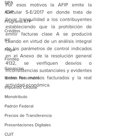
SIPA
Por esos motivos la AFIP emite la 
AGIP
Circular 5-E/2017 en donde trata de 
llevar tranquilidad a los contribuyentes 
Programa ATP
estableciendo que la prohibición de 
Créditos
emitir facturas clase A se producirá 
IFE
cuando en virtud de un análisis integral 
de los parámetros de control indicados 
Fogar
en el Anexo de la resolución general 
Fondep
4132, se verifiquen desvíos o 
Ganancias
inconsistencias sustanciales y evidentes 
entre los montos facturados y la real 
Bienes Personales
actividad económica.
Impuesto Cedular
Monotributo
Padrón Federal
Precios de Transferencia
Presentaciones Digitales
CUIT