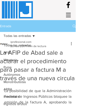
Entrada
Todas las entradas
iprofesional.com
Todas las entradas
20 nov 2017
1 min de lectura
La AFIP de Abad sale a
AFIP
aclarar el procedimiento
Moratoria
Pyme
para pasar a factura M a
Autónomos
través de una nueva circula
Monotributistas
ARBA
La posibilidad de que la Administración 
Federal de Ingresos Públicos bloquee la 
Inmobiliario
emisión de la factura A, aprobando la 
Ingresos Brutos