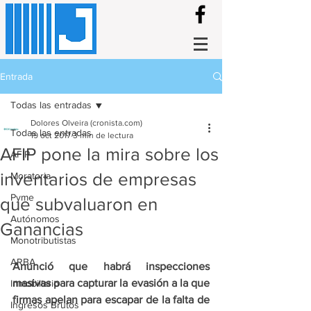
Entrada
Todas las entradas
Dolores Olveira (cronista.com)
Todas las entradas
19 oct 2017
3 min de lectura
AFIP pone la mira sobre los
AFIP
inventarios de empresas
Moratoria
Pyme
que subvaluaron en
Autónomos
Ganancias
Monotributistas
ARBA
Anunció que habrá inspecciones 
masivas para capturar la evasión a la que 
Inmobiliario
firmas apelan para escapar de la falta de 
Ingresos Brutos