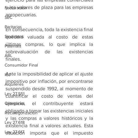
y los valores de plaza para las empresas 
Facturación
agropecuarias.
SEC
Paritarias
En consecuencia, toda la existencia final 
Sindicatos
quedará valuada al costo de estas 
últimas compras, lo que implica la 
Patentes
sobrevaluación de las existencias 
ABL
finales.
Consumidor Final
Ante la imposibilidad de aplicar el ajuste 
IGJ
impositivo por inflación, por encontrarse 
Alquileres
suspendido desde 1992, al momento de 
Ley 27.551
cuantificar el costo de ventas del 
Categorías
ejercicio, el contribuyente estará 
obligado a tomar las existencias iniciales 
Recategorización
y las compras a valores históricos y la 
Ley 27.618
existencia final a valores actuales. Esta 
Ley 27.617
situación importa que el impuesto 