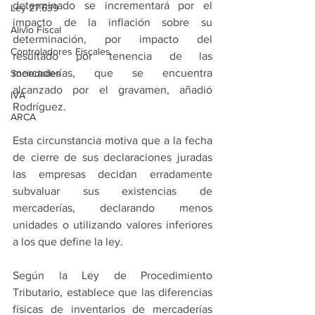
determinado se incrementará por el 
Ley 27.639
impacto de la inflación sobre su 
Alivio Fiscal
determinación, por impacto del 
Controladores Fiscales
resultado por tenencia de las 
mercaderías, que se encuentra 
Sociedades
alcanzado por el gravamen, añadió 
IVA
Rodríguez.
ARCA
Esta circunstancia motiva que a la fecha 
de cierre de sus declaraciones juradas 
las empresas decidan erradamente 
subvaluar sus existencias de 
mercaderías, declarando menos 
unidades o utilizando valores inferiores 
a los que define la ley.
Según la Ley de Procedimiento 
Tributario, establece que las diferencias 
físicas de inventarios de mercaderías 