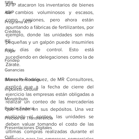
SIPA
AFIP atacaron los inventarios de bienes 
AGIP
de cambios voluminosos y escasos, 
como camiones, pero ahora están 
Programa ATP
apuntando a fábricas de fertilizantes, por 
Créditos
ejemplo, donde las unidades son más 
IFE
pequeñas y un galpón puede insumirles 
tres días de control. Esto está 
Fogar
sucediendo en delegaciones como la de 
Fondep
Zárate.
Ganancias
Marcelo Rodríguez, de MR Consultores, 
Bienes Personales
explicó que a la fecha de cierre del 
Impuesto Cedular
ejercicio las empresas están obligadas a 
Monotributo
realizar un conteo de las mercaderías 
Padrón Federal
que tienen en sus depósitos. Una vez 
realizado el conteo, las unidades se 
Precios de Transferencia
deben valuar tomando el costo de las 
Presentaciones Digitales
últimas compras realizadas durante el 
CUIT
ejercicio para las empresas comerciales 