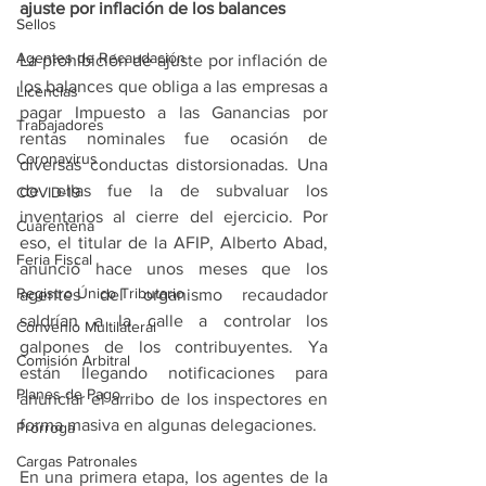
ajuste por inflación de los balances
Sellos
Agentes de Recaudación
La prohibición de ajuste por inflación de 
los balances que obliga a las empresas a 
Licencias
pagar Impuesto a las Ganancias por 
Trabajadores
rentas nominales fue ocasión de 
Coronavirus
diversas conductas distorsionadas. Una 
de ellas fue la de subvaluar los 
COVID-19
inventarios al cierre del ejercicio. Por 
Cuarentena
eso, el titular de la AFIP, Alberto Abad, 
Feria Fiscal
anunció hace unos meses que los 
Registro Único Tributario
agentes del organismo recaudador 
saldrían a la calle a controlar los 
Convenio Multilateral
galpones de los contribuyentes. Ya 
Comisión Arbitral
están llegando notificaciones para 
Planes de Pago
anunciar el arribo de los inspectores en 
forma masiva en algunas delegaciones.
Prórroga
Cargas Patronales
En una primera etapa, los agentes de la 