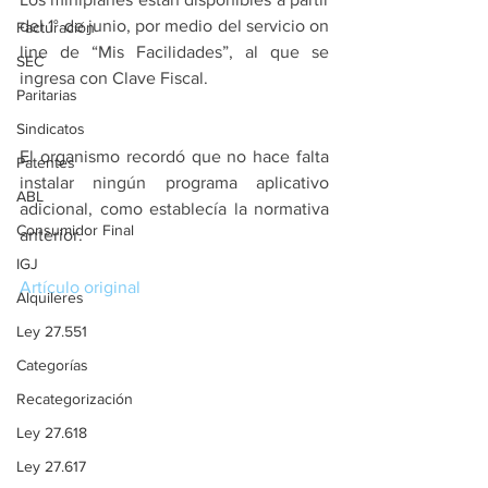
del 1° de junio, por medio del servicio on 
Facturación
line de “Mis Facilidades”, al que se 
SEC
ingresa con Clave Fiscal.
Paritarias
Sindicatos
El organismo recordó que no hace falta 
Patentes
instalar ningún programa aplicativo 
ABL
adicional, como establecía la normativa 
Consumidor Final
anterior.
IGJ
Artículo original
Alquileres
Ley 27.551
Categorías
Recategorización
Ley 27.618
Ley 27.617