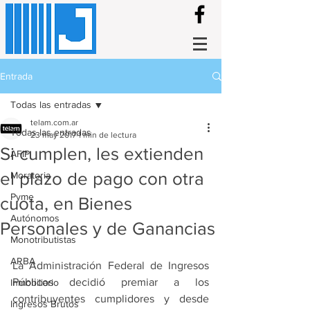
Entrada
Todas las entradas
telam.com.ar
Todas las entradas
23 may 2017
1 min de lectura
Si cumplen, les extienden
AFIP
el plazo de pago con otra
Moratoria
Pyme
cuota, en Bienes
Autónomos
Personales y de Ganancias
Monotributistas
ARBA
La Administración Federal de Ingresos 
Públicos decidió premiar a los 
Inmobiliario
contribuyentes cumplidores y desde 
Ingresos Brutos