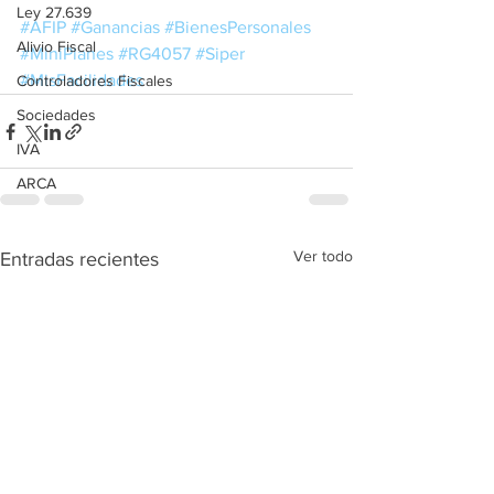
Ley 27.639
#AFIP
#Ganancias
#BienesPersonales
Alivio Fiscal
#MiniPlanes
#RG4057
#Siper
#MisFacilidades
Controladores Fiscales
Sociedades
IVA
ARCA
Ver todo
Entradas recientes