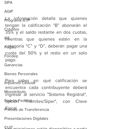
SIPA
AGIP
La información detalla que quienes 
Programa ATP
tengan la calificación “B” abonarán el 
Créditos
35% y el saldo restante en dos cuotas, 
IFE
mientras que quienes estén en la 
categoría “C” y “D”, deberán pagar una 
Fogar
cuota del 50% y el resto en un solo 
Fondep
pago.
Ganancias
Bienes Personales
Para saber en qué calificación se 
Impuesto Cedular
encuentra cada contribuyente deberá 
Monotributo
ingresar al servicio "Sistema Registral", 
Padrón Federal
opción "Trámites/Siper", con Clave 
Fiscal.
Precios de Transferencia
Presentaciones Digitales
CUIT
Los miniplanes están disponibles a partir 