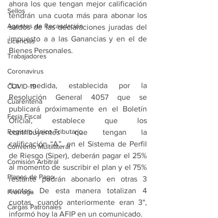
ahora los que tengan mejor calificación 
Sellos
tendrán una cuota más para abonar los 
Agentes de Recaudación
saldos de las declaraciones juradas del 
impuesto a a las Ganancias y en el de 
Licencias
Bienes Personales.
Trabajadores
Coronavirus
"La medida, establecida por la 
COVID-19
Resolución General 4057 que se 
Cuarentena
publicará próximamente en el Boletín 
Feria Fiscal
Oficial, establece que los 
Registro Único Tributario
contribuyentes que tengan la 
calificación “A”, en el Sistema de Perfil 
Convenio Multilateral
de Riesgo (Siper), deberán pagar el 25% 
Comisión Arbitral
al momento de suscribir el plan y el 75% 
Planes de Pago
restante podrán abonarlo en otras 3 
cuotas. De esta manera totalizan 4 
Prórroga
cuotas, cuando anteriormente eran 3", 
Cargas Patronales
informó hoy la AFIP en un comunicado.