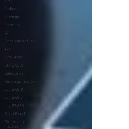
SEC
Paritarias
Sindicatos
Patentes
ABL
Consumidor Final
IGJ
Alquileres
Ley 27.551
Categorías
Recategorización
Ley 27.618
Ley 27.617
Ley 27.639
Alivio Fiscal
Controladores
Fiscales