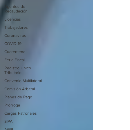
Agentes de
Recaudación
Licencias
Trabajadores
Coronavirus
COVID-19
Cuarentena
Feria Fiscal
Registro Único
Tributario
Convenio Multilateral
Comisión Arbitral
Planes de Pago
Prórroga
Cargas Patronales
SIPA
AGIP