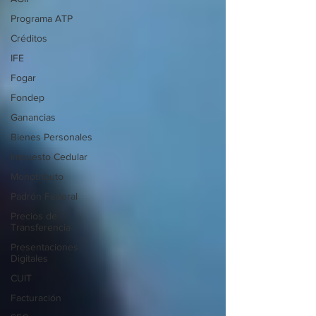
Programa ATP
Créditos
IFE
Fogar
Fondep
Ganancias
Bienes Personales
Impuesto Cedular
Monotributo
Padrón Federal
Precios de
Transferencia
Presentaciones
Digitales
CUIT
Facturación