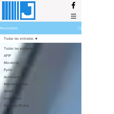
Novedades
Todas las entradas
Todas las entradas
AFIP
Moratoria
Pyme
Autónomos
Monotributistas
ARBA
Inmobiliario
Ingresos Brutos
Sellos