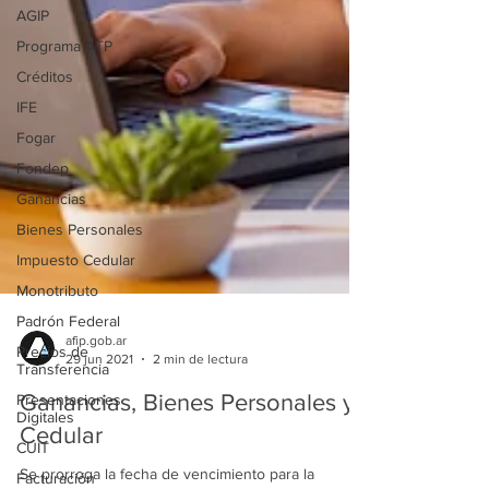
AGIP
Programa ATP
Créditos
IFE
Fogar
Fondep
Ganancias
Bienes Personales
Impuesto Cedular
Monotributo
Padrón Federal
Precios de
afip.gob.ar
Transferencia
29 jun 2021
2 min de lectura
Presentaciones
Digitales
Ganancias, Bienes Personales y
CUIT
Cedular
Facturación