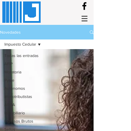
Novedades
Impuesto Cedular
Todas las entradas
AFIP
Moratoria
Pyme
Autónomos
Monotributistas
ARBA
Inmobiliario
Ingresos Brutos
Sellos