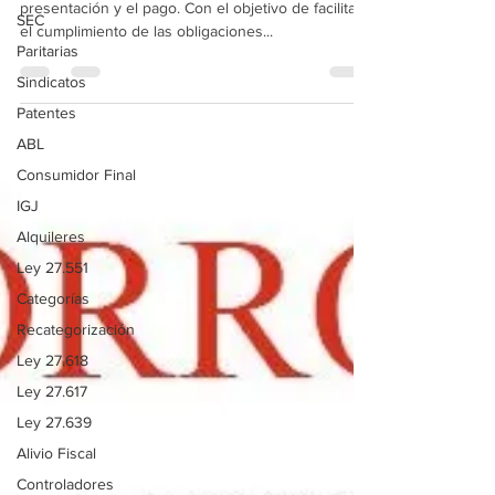
Se prorroga la fecha de vencimiento para la
SEC
presentación y el pago. Con el objetivo de facilitar
Paritarias
el cumplimiento de las obligaciones...
Sindicatos
Patentes
ABL
Consumidor Final
IGJ
Alquileres
Ley 27.551
Categorías
Recategorización
Ley 27.618
Ley 27.617
Ley 27.639
Alivio Fiscal
Controladores