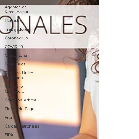
Agentes de
Recaudación
Licencias
Trabajadores
Coronavirus
COVID-19
Cuarentena
Feria Fiscal
Registro Único
Tributario
Convenio
Multilateral
Comisión Arbitral
Planes de Pago
Prórroga
Cargas Patronales
SIPA