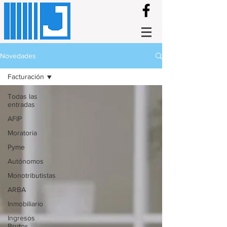
Novedades
Facturación
Todas las
entradas
AFIP
Moratoria
Pyme
Autónomos
Monotributistas
ARBA
Inmobiliario
Ingresos
Brutos