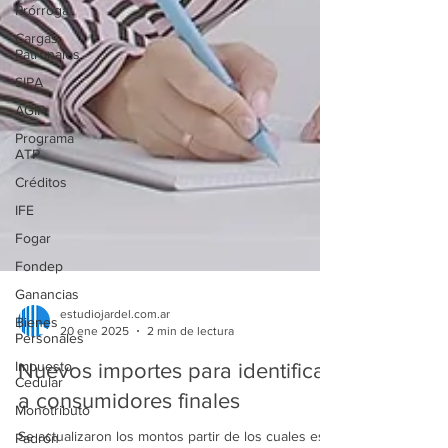
Prórroga
Cargas
Patronales
SIPA
AGIP
Programa
ATP
Créditos
IFE
Fogar
Fondep
Ganancias
Bienes
Personales
estudiojardel.com.ar
20 ene 2025
2 min de lectura
Impuesto
Cedular
Nuevos importes para identificar
Monotributo
a consumidores finales
Padrón