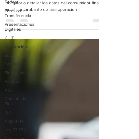
Federal
Se actualizaron los montos partir de los cuales es
Precios de
obligatorio detallar los datos del consumidor final
Transferencia
en el comprobante de una operación
Presentaciones
Digitales
CUIT
Facturación
SEC
Paritarias
Sindicatos
Patentes
ABL
Consumidor
Final
IGJ
Alquileres
Ley 27.551
Categorías