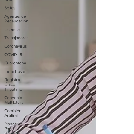
Sellos
Agentes de
Recaudación
Licencias
Trabajadores
Coronavirus
COVID-19
Cuarentena
Feria Fiscal
Registro
Único
Tributario
Convenio
Multilateral
Comisión
Arbitral
Planes de
Pago