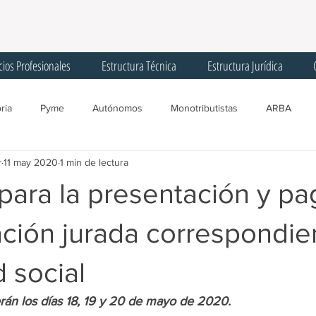
cios Profesionales
Estructura Técnica
Estructura Jurídica
ria
Pyme
Autónomos
Monotributistas
ARBA
r
11 may 2020
1 min de lectura
gentes de Recaudación
Licencias
Trabajadores
Corona
para la presentación y p
Registro Único Tributario
Convenio Multilateral
Comisión Arbit
ación jurada correspondien
 social
SIPA
AGIP
Programa ATP
Créditos
IFE
F
rán los días 18, 19 y 20 de mayo de 2020.