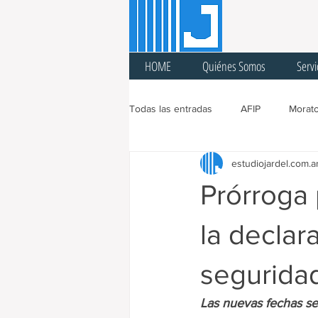
HOME
Quiénes Somos
Servi
Todas las entradas
AFIP
Morato
estudiojardel.com.a
Ingresos Brutos
Sellos
A
Prórroga 
Cuarentena
Feria Fiscal
la declar
seguridad
Prórroga
Cargas Patronales
Las nuevas fechas se