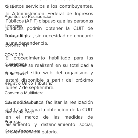
distintos servicios a los contribuyentes, 
Sellos
la Administración Federal de Ingresos 
Agentes de Recaudación
Públicos (AFIP) dispuso que las personas 
Licencias
jurídicas podrán obtener la CUIT de 
Trabajadores
forma digital, sin necesidad de concurrir 
a una dependencia.
Coronavirus
COVID-19
El procedimiento habilitado para las 
Cuarentena
empresas se realizará en su totalidad a 
través del sitio web del organismo y 
Feria Fiscal
estará disponible a partir del próximo 
Registro Único Tributario
lunes 7 de septiembre.
Convenio Multilateral
La medida busca facilitar la realización 
Comisión Arbitral
del trámite para la obtención de la CUIT 
Planes de Pago
en el marco de las medidas de 
Prórroga
aislamiento y distanciamiento social, 
Cargas Patronales
preventivo y obligatorio.