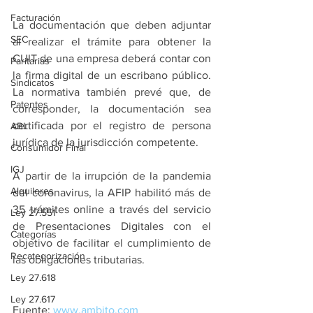
Facturación
La documentación que deben adjuntar 
SEC
al realizar el trámite para obtener la 
CUIT de una empresa deberá contar con 
Paritarias
la firma digital de un escribano público. 
Sindicatos
La normativa también prevé que, de 
Patentes
corresponder, la documentación sea 
certificada por el registro de persona 
ABL
jurídica de la jurisdicción competente.
Consumidor Final
IGJ
A partir de la irrupción de la pandemia 
Alquileres
del coronavirus, la AFIP habilitó más de 
35 trámites online a través del servicio 
Ley 27.551
de Presentaciones Digitales con el 
Categorías
objetivo de facilitar el cumplimiento de 
Recategorización
las obligaciones tributarias.
Ley 27.618
Ley 27.617
Fuente: 
www.ambito.com