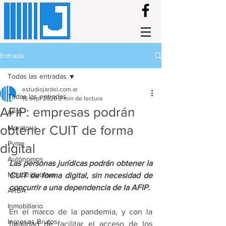
Entrada
Todas las entradas
estudiojardel.com.ar
Todas las entradas
15 sept 2020
2 min de lectura
AFIP: empresas podrán
AFIP
obtener CUIT de forma
Moratoria
Pyme
digital
Autónomos
Las personas jurídicas podrán obtener la 
Monotributistas
CUIT de forma digital, sin necesidad de 
concurrir a una dependencia de la AFIP.
ARBA
Inmobiliario
En el marco de la pandemia, y con la 
Ingresos Brutos
finalidad de facilitar el acceso de los 