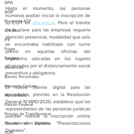
SIPA
Hasta el momento, las personas 
AGIP
humanas podían iniciar la inscripción de 
Programa ATP
su CUIT en 
afip.gob.ar
. Pero el trámite 
de la clave para las empresas requería 
Créditos
atención presencial, modalidad que solo 
IFE
se encontraba habilitada con turno 
Fogar
previo en aquellas oficinas del 
Fondep
organismo ubicadas en los lugares 
alcanzados por el distanciamiento social 
Ganancias
preventivo y obligatorio.
Bienes Personales
Impuesto Cedular
El nuevo trámite digital para las 
sociedades, previsto en la Resolución 
Monotributo
General N°4810/2020, establece que los 
Padrón Federal
representantes de las personas jurídicas 
Precios de Transferencia
puedan realizar la inscripción online 
Presentaciones Digitales
desde el servicio “Presentaciones 
Digitales”.
CUIT