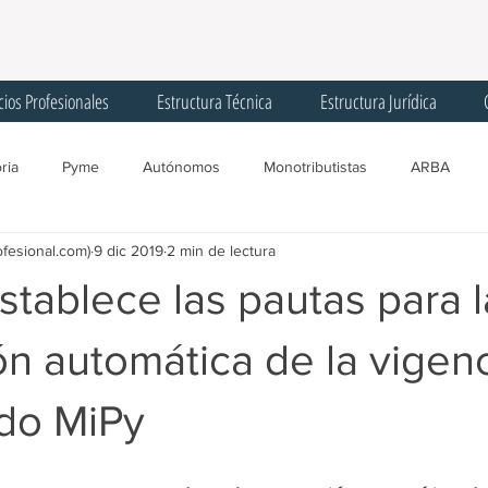
cios Profesionales
Estructura Técnica
Estructura Jurídica
ria
Pyme
Autónomos
Monotributistas
ARBA
ofesional.com)
9 dic 2019
2 min de lectura
gentes de Recaudación
Licencias
Trabajadores
Corona
stablece las pautas para l
Registro Único Tributario
Convenio Multilateral
Comisión Arbit
n automática de la vigenc
ado MiPy
SIPA
AGIP
Programa ATP
Créditos
IFE
F