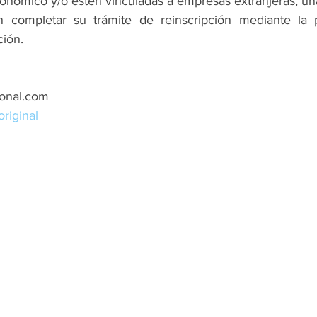
onómico y/o estén vinculadas a empresas extranjeras, una 
n completar su trámite de reinscripción mediante la 
ción.
ional.com
original