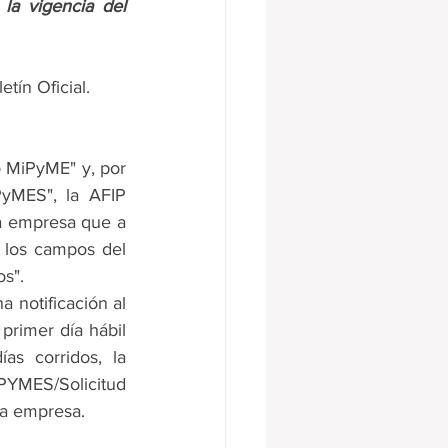
a vigencia del 
etín Oficial.
yMES", la AFIP 
da empresa que a 
 los campos del 
s".
 notificación al 
primer día hábil 
as corridos, la 
PYMES/Solicitud 
la empresa.