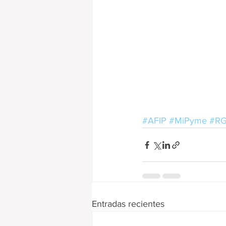
#AFIP
#MiPyme
#RG
Entradas recientes