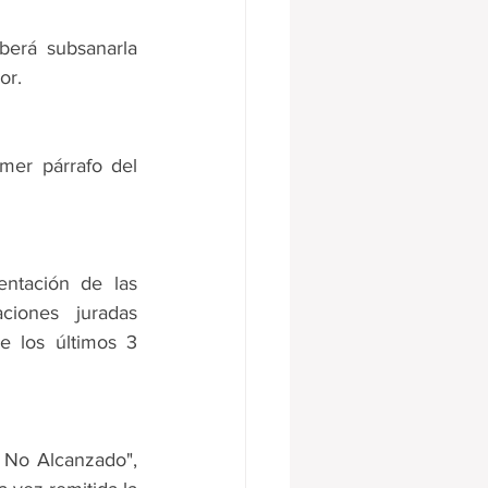
erá subsanarla 
or.
mer párrafo del 
ntación de las 
iones juradas 
e los últimos 3 
No Alcanzado", 