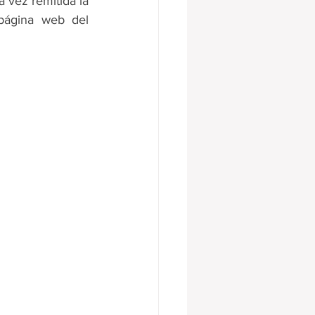
vez remitida la 
página web del 