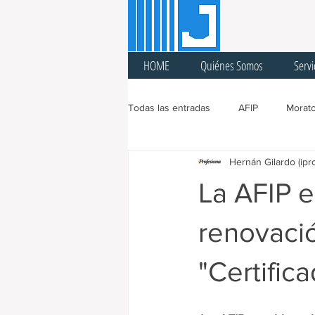
HOME
Quiénes Somos
Servi
Todas las entradas
AFIP
Morato
Hernán Gilardo (ipr
Ingresos Brutos
Sellos
A
La AFIP e
Cuarentena
Feria Fiscal
renovació
"Certific
Prórroga
Cargas Patronales