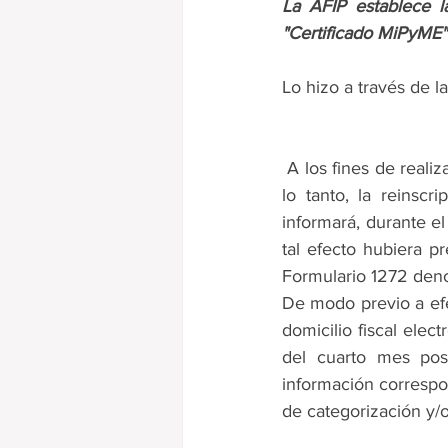
La AFIP establece l
Ganancias
"Certificado MiPyME"
Lo hizo a través de la
 A los fines de realizar la renovación automática de la vigencia del "Certificado MiPyME" y, por 
lo tanto, la reinsc
informará, durante el
tal efecto hubiera p
Formulario 1272 deno
De modo previo a efec
domicilio fiscal elec
del cuarto mes post
información corresp
de categorización y/o