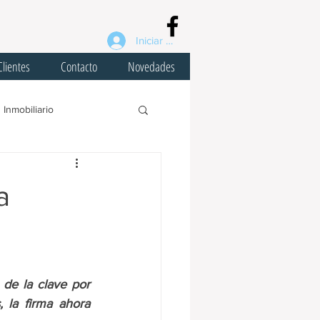
Iniciar sesión
Clientes
Contacto
Novedades
Inmobiliario
virus
COVID-19
a
ral
Planes de Pago
ogar
Fondep
de la clave por 
 la firma ahora 