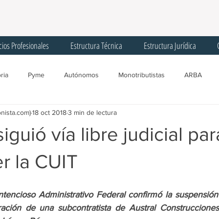
cios Profesionales
Estructura Técnica
Estructura Jurídica
ria
Pyme
Autónomos
Monotributistas
ARBA
onista.com)
18 oct 2018
3 min de lectura
gentes de Recaudación
Licencias
Trabajadores
Corona
guió vía libre judicial par
Registro Único Tributario
Convenio Multilateral
Comisión Arbit
r la CUIT
SIPA
AGIP
Programa ATP
Créditos
IFE
F
encioso Administrativo Federal confirmó la suspensión 
ación de una subcontratista de Austral Construcciones,