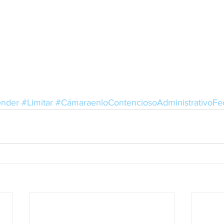
nder
#Limitar
#CámaraenloContenciosoAdministrativoFe