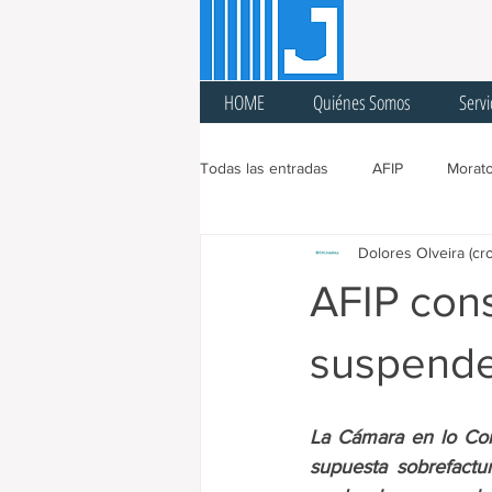
HOME
Quiénes Somos
Servi
Todas las entradas
AFIP
Morato
Dolores Olveira (cr
Ingresos Brutos
Sellos
A
AFIP consi
Cuarentena
Feria Fiscal
suspende
Prórroga
Cargas Patronales
La Cámara en lo Cont
supuesta sobrefactur