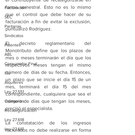
forma semestral. Esto no es lo mismo 
Facturación
que el control que debe hacer de su 
SEC
facturación a fin de evitar la exclusión, 
Paritarias
puntualizó Rodríguez.
Sindicatos
El decreto reglamentario del 
Patentes
Monotributo define que los plazos de 
ABL
mes o meses terminarán el día que los 
Consumidor Final
respectivos meses tengan el mismo 
número de días de su fecha. Entonces, 
IGJ
un plazo que se inicie el día 15 de un 
Alquileres
mes, terminará el día 15 del mes 
Ley 27.551
correspondiente, cualquiera que sea el 
Categorías
número de días que tengan los meses, 
precisó el especialista.
Recategorización
Ley 27.618
La constatación de los ingresos 
Ley 27.617
facturados no debe realizarse en forma 