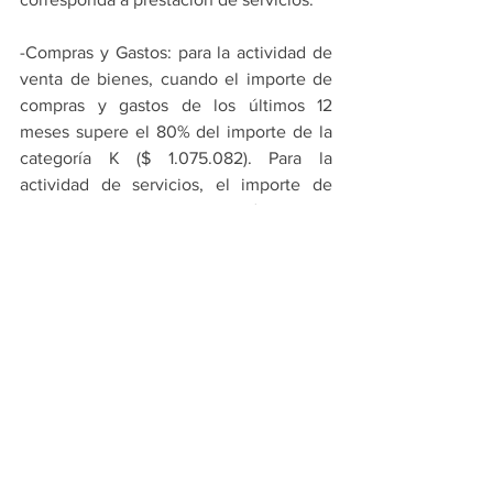
-Compras y Gastos: para la actividad de 
venta de bienes, cuando el importe de 
compras y gastos de los últimos 12 
meses supere el 80% del importe de la 
categoría K ($ 1.075.082). Para la 
actividad de servicios, el importe de 
compras y gastos de los últimos 12 
meses supere el 40% de los ingresos 
máximos fijados para la categoría H ($ 
358.417. Esto no incluye gastos en 
bienes de uso, precisó Cairoli.
-Empleadores: cuando sea incluido en el 
Registro Público de Empleadores con 
Sanciones Laborales (Repsal) desde que 
adquiera firmeza la sanción aplicada en 
su condición de reincidente, expresó 