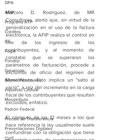
SIPA
AGIP
Marcelo D. Rodríguez, de MR 
Consultores, alertó que, en virtud de la 
Programa ATP
generalización en el uso de la factura 
Créditos
electrónica, la AFIP realiza el control on 
IFE
line de los ingresos de los 
contribuyentes, y al momento de 
Fogar
constatar que se superaron los 
Fondep
parámetros de facturación, procede a 
Ganancias
excluirlos de oficio del régimen del 
Monotributo. Esto implica un "salto al 
Bienes Personales
vacío", a raíz del incremento en la carga 
Impuesto Cedular
fiscal de los contribuyentes que resulten 
Monotributo
excluidos, enfatizó.
Padrón Federal
El cómputo de los 12 meses a los que 
Precios de Transferencia
hace referencia la ley usualmente suele 
Presentaciones Digitales
confundirse con la obligación que tiene 
CUIT
el contribuyente de recategorizarse en 