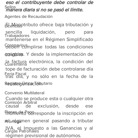
eso el contribuyente debe controlar de 
Sellos
manera diaria si no se pasó el límite.
Agentes de Recaudación
El Monotributo ofrece baja tributación y 
Licencias
sencilla liquidación, pero para 
Trabajadores
mantenerse en el Régimen Simplificado 
Coronavirus
deben cumplirse todas las condiciones 
exigidas. Y desde la implementación de 
COVID-19
la factura electrónica, la condición del 
Cuarentena
tope de facturación debe controlarse día 
Feria Fiscal
tras día, y no sólo en la fecha de la 
Registro Único Tributario
recategorización.
Convenio Multilateral
Cuando se produce esta o cualquier otra 
Comisión Arbitral
causal de exclusión, desde ese 
Planes de Pago
momento corresponde la inscripción en 
el régimen general pasando a tributar 
Prórroga
IVA, el Impuesto a las Ganancias y al 
Cargas Patronales
régimen previsional de autónomos.