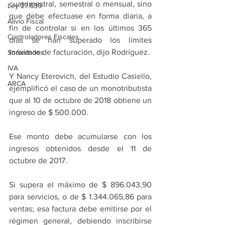
cuatrimestral, semestral o mensual, sino 
Ley 27.639
que debe efectuase en forma diaria, a 
Alivio Fiscal
fin de controlar si en los últimos 365 
Controladores Fiscales
días se han superado los límites 
máximos de facturación, dijo Rodríguez.
Sociedades
IVA
Y Nancy Eterovich, del Estudio Casiello, 
ARCA
ejemplificó el caso de un monotributista 
que al 10 de octubre de 2018 obtiene un 
ingreso de $ 500.000.
Ese monto debe acumularse con los 
ingresos obtenidos desde el 11 de 
octubre de 2017.
Si supera el máximo de $ 896.043,90 
para servicios, o de $ 1.344.065,86 para 
ventas; esa factura debe emitirse por el 
régimen general, debiendo inscribirse 