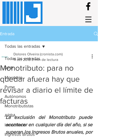
Entrada
Todas las entradas
Dolores Olveira (cronista.com)
Todas las entradas
11 oct 2018
3 min de lectura
Monotributo: para no
AFIP
quedar afuera hay que
Moratoria
Pyme
revisar a diario el límite de
Autónomos
facturas
Monotributistas
ARBA
La exclusión del Monotributo puede 
acontecer en cualquier día del año, si se 
Inmobiliario
superan los Ingresos Brutos anuales, por 
Ingresos Brutos