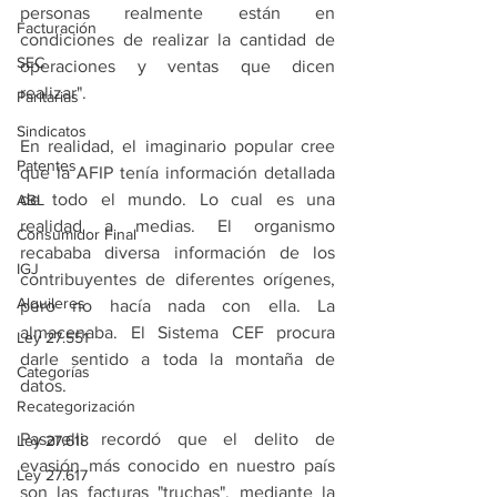
personas realmente están en 
Facturación
condiciones de realizar la cantidad de 
SEC
operaciones y ventas que dicen 
realizar".
Paritarias
Sindicatos
En realidad, el imaginario popular cree 
Patentes
que la AFIP tenía información detallada 
de todo el mundo. Lo cual es una 
ABL
realidad a medias. El organismo 
Consumidor Final
recababa diversa información de los 
IGJ
contribuyentes de diferentes orígenes, 
Alquileres
pero no hacía nada con ella. La 
almacenaba. El Sistema CEF procura 
Ley 27.551
darle sentido a toda la montaña de 
Categorías
datos.
Recategorización
Pasarelli recordó que el delito de 
Ley 27.618
evasión más conocido en nuestro país 
Ley 27.617
son las facturas "truchas", mediante la 