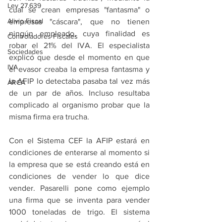
Ley 27.639
cual se crean empresas "fantasma" o 
Alivio Fiscal
empresas "cáscara", que no tienen 
ningún empleado, cuya finalidad es 
Controladores Fiscales
robar el 21% del IVA. El especialista 
Sociedades
explicó que desde el momento en que 
IVA
el evasor creaba la empresa fantasma y 
la AFIP lo detectaba pasaba tal vez más 
ARCA
de un par de años. Incluso resultaba 
complicado al organismo probar que la 
misma firma era trucha.
Con el Sistema CEF la AFIP estará en 
condiciones de enterarse al momento si 
la empresa que se está creando está en 
condiciones de vender lo que dice 
vender. Pasarelli pone como ejemplo 
una firma que se inventa para vender 
1000 toneladas de trigo. El sistema 