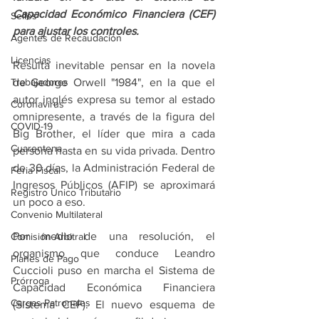
Capacidad Económico Financiera (CEF) 
Sellos
para ajustar los controles.
Agentes de Recaudación
Licencias
Resulta inevitable pensar en la novela 
Trabajadores
de George Orwell "1984", en la que el 
autor inglés expresa su temor al estado 
Coronavirus
omnipresente, a través de la figura del 
COVID-19
Big Brother, el líder que mira a cada 
Cuarentena
persona hasta en su vida privada. Dentro 
de 30 días, la Administración Federal de 
Feria Fiscal
Ingresos Públicos (AFIP) se aproximará 
Registro Único Tributario
un poco a eso. 
Convenio Multilateral
Por medio de una resolución, el 
Comisión Arbitral
organismo que conduce Leandro 
Planes de Pago
Cuccioli puso en marcha el Sistema de 
Prórroga
Capacidad Económica Financiera 
Cargas Patronales
(Sistema CEF). El nuevo esquema de 