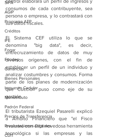
control elaborará un perfil de ingresos y 
SIPA
consumos de cada contribuyente, sea 
AGIP
persona o empresa, y lo contrastará con 
Programa ATP
sus datos fiscales. 
Créditos
El Sistema CEF utiliza lo que se 
IFE
denomina "big data", es decir, 
Fogar
entrecruzamiento de datos de muy 
Fondep
diversos orígenes, con el fin de 
establecer un perfil de un individuo y 
Ganancias
analizar costumbres y consumos. Forma 
Bienes Personales
parte de los planes de modernización 
Impuesto Cedular
que Cuccioli puso como eje de su 
gestión.
Monotributo
Padrón Federal
El tributarista Ezequiel Pasarelli explicó 
Precios de Transferencia
a Ámbito Financiero que "el Fisco 
Presentaciones Digitales
evaluará con esta novedosa herramienta 
tecnológica si las empresas y las 
CUIT