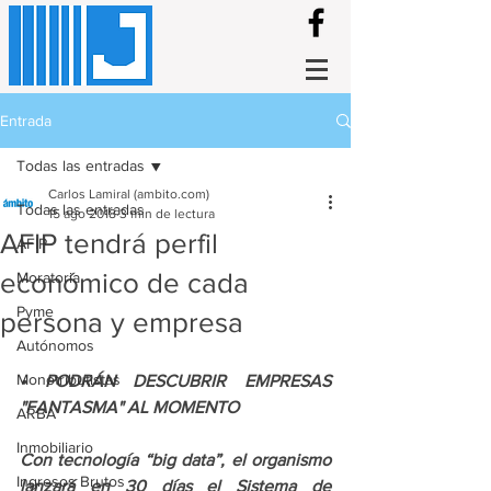
Entrada
Todas las entradas
Carlos Lamiral (ambito.com)
Todas las entradas
15 ago 2018
3 min de lectura
AFIP tendrá perfil
AFIP
económico de cada
Moratoria
Pyme
persona y empresa
Autónomos
Monotributistas
• PODRÁN DESCUBRIR EMPRESAS 
"FANTASMA" AL MOMENTO
ARBA
Inmobiliario
Con tecnología “big data”, el organismo 
Ingresos Brutos
lanzará en 30 días el Sistema de 