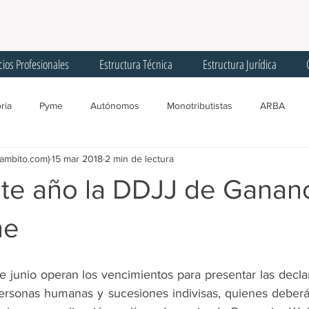
cios Profesionales
Estructura Técnica
Estructura Jurídica
ria
Pyme
Autónomos
Monotributistas
ARBA
(ambito.com)
15 mar 2018
2 min de lectura
gentes de Recaudación
Licencias
Trabajadores
Corona
te año la DDJJ de Ganan
Registro Único Tributario
Convenio Multilateral
Comisión Arbit
ne
SIPA
AGIP
Programa ATP
Créditos
IFE
F
 junio operan los vencimientos para presentar las declar
ersonas humanas y sucesiones indivisas, quienes deberá