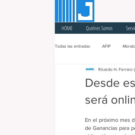
HOME
Quiénes Somos
Servi
Todas las entradas
AFIP
Morato
Ricardo H. Ferraro 
Ingresos Brutos
Sellos
A
Desde es
Cuarentena
Feria Fiscal
será onli
Prórroga
Cargas Patronales
En el próximo mes de
de Ganancias para p