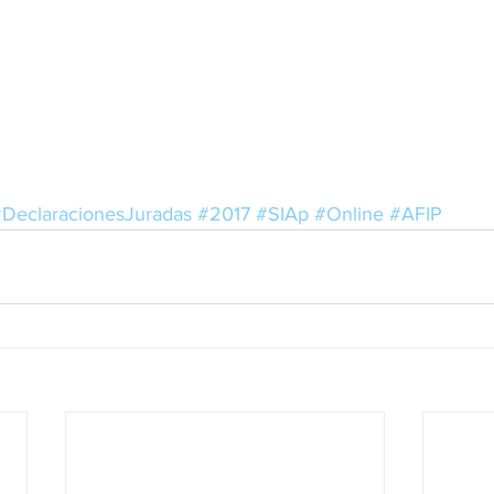
DeclaracionesJuradas
#2017
#SIAp
#Online
#AFIP