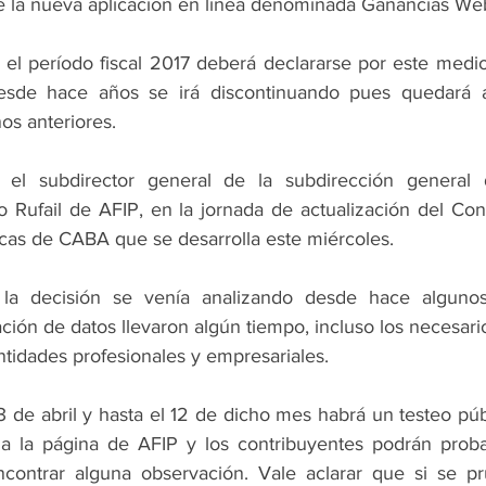
de la nueva aplicación en línea denominada Ganancias Web
el período fiscal 2017 deberá declararse por este medio 
sde hace años se irá discontinuando pues quedará ac
os anteriores.
 el subdirector general de la subdirección general d
o Rufail de AFIP, en la jornada de actualización del Cons
as de CABA que se desarrolla este miércoles.
la decisión se venía analizando desde hace algunos
ción de datos llevaron algún tiempo, incluso los necesario
ntidades profesionales y empresariales. 
3 de abril y hasta el 12 de dicho mes habrá un testeo públi
 a la página de AFIP y los contribuyentes podrán probar
ncontrar alguna observación. Vale aclarar que si se pr