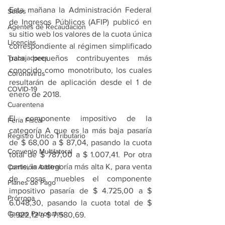
Esta mañana la Administración Federal 
Sellos
de Ingresos Públicos (AFIP) publicó en 
Agentes de Recaudación
su sitio web los valores de la cuota única 
Licencias
correspondiente al régimen simplificado 
Trabajadores
para pequeños contribuyentes más 
conocido como monotributo, los cuales 
Coronavirus
resultarán de aplicación desde el 1 de 
COVID-19
enero de 2018.
Cuarentena
El componente impositivo de la 
Feria Fiscal
categoría A que es la más baja pasaría 
Registro Único Tributario
de $ 68,00 a $ 87,04, pasando la cuota 
Convenio Multilateral
total de $ 787,00 a $ 1.007,41. Por otra 
parte, la categoría más alta K, para venta 
Comisión Arbitral
de cosas muebles el componente 
Planes de Pago
impositivo pasaría de $ 4.725,00 a $ 
Prórroga
6.048,30, pasando la cuota total de $ 
Cargas Patronales
5.922,12 a $ 7.580,69.