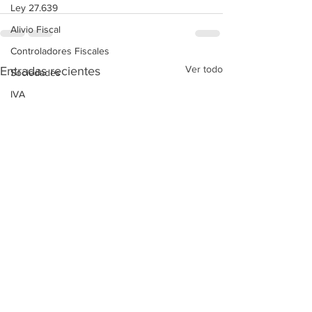
Ley 27.639
Alivio Fiscal
Controladores Fiscales
Ver todo
Entradas recientes
Sociedades
IVA
ARCA