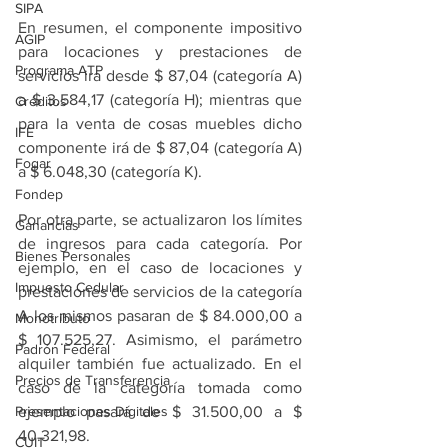
SIPA
En resumen, el componente impositivo 
AGIP
para locaciones y prestaciones de 
Programa ATP
servicios ira desde $ 87,04 (categoría A) 
a $ 3.584,17 (categoría H); mientras que 
Créditos
para la venta de cosas muebles dicho 
IFE
componente irá de $ 87,04 (categoría A) 
Fogar
a $ 6.048,30 (categoría K).
Fondep
Por otra parte, se actualizaron los límites 
Ganancias
de ingresos para cada categoría. Por 
Bienes Personales
ejemplo, en el caso de locaciones y 
Impuesto Cedular
prestaciones de servicios de la categoría 
A los mismos pasaran de $ 84.000,00 a 
Monotributo
$ 107.525,27. Asimismo, el parámetro 
Padrón Federal
alquiler también fue actualizado. En el 
Precios de Transferencia
caso de la categoría tomada como 
Presentaciones Digitales
ejemplo pasará de $ 31.500,00 a $ 
40.321,98.
CUIT