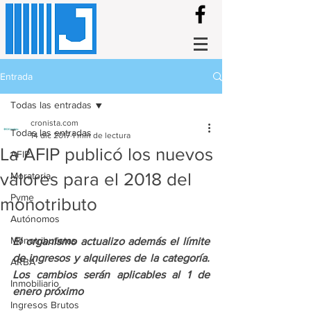
Entrada
Todas las entradas
cronista.com
Todas las entradas
14 dic 2017
1 min de lectura
La AFIP publicó los nuevos
AFIP
valores para el 2018 del
Moratoria
Pyme
monotributo
Autónomos
Monotributistas
El organismo actualizo además el límite 
de ingresos y alquileres de la categoría. 
ARBA
Los cambios serán aplicables al 1 de 
Inmobiliario
enero próximo
Ingresos Brutos