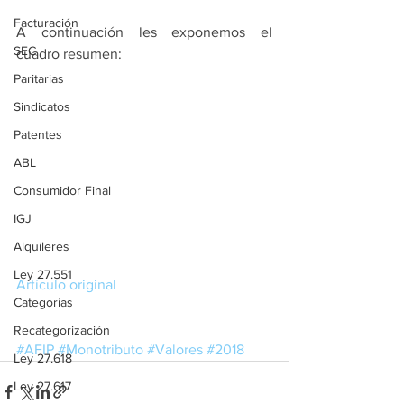
Facturación
A continuación les exponemos el 
SEC
cuadro resumen:
Paritarias
Sindicatos
Patentes
ABL
Consumidor Final
IGJ
Alquileres
Ley 27.551
Artículo original
Categorías
Recategorización
#AFIP
#Monotributo
#Valores
#2018
Ley 27.618
Ley 27.617