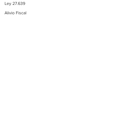
Ley 27.639
Alivio Fiscal
Controladores Fiscales
Sociedades
IVA
ARCA
Comentarios