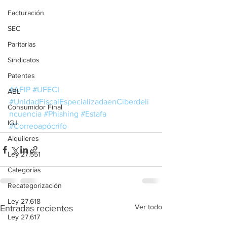
Facturación
SEC
Paritarias
Sindicatos
Patentes
#AFIP
#UFECI
ABL
#UnidadFiscalEspecializadaenCiberdeli
Consumidor Final
ncuencia
#Phishing
#Estafa
IGJ
#Correoapócrifo
Alquileres
Ley 27.551
Categorías
Recategorización
Ley 27.618
Ver todo
Entradas recientes
Ley 27.617