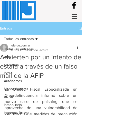
Entrada
Todas las entradas
ele-ve.com.ar
Todas las entradas
8 nov 2017
1 min de lectura
Advierten por un intento de
AFIP
estafa a través de un falso
Moratoria
Pyme
mail de la AFIP
Autónomos
Monotributistas
La Unidad Fiscal Especializada en 
Ciberdelincuencia informó sobre un 
ARBA
nuevo caso de phishing que se 
Inmobiliario
aprovecha de una vulnerabilidad de 
Ingresos Brutos
Windows. Qué medidas de precaución 