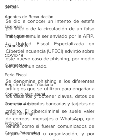
tomar.
Sellos
Agentes de Recaudación
Se dio a conocer un intento de estafa 
Licencias
por medio de la circulación de un falso 
Trabajadores
mail que simula ser enviado por la AFIP. 
La Unidad Fiscal Especializada en 
Coronavirus
Ciberdelincuencia (UFECI) advirtió sobre 
COVID-19
este nuevo caso de phishing, por medio 
Cuarentena
de un comunicado.
Feria Fiscal
Se denomina phishing a los diferentes 
Registro Único Tributario
artilugios que se utilizan para engañar a 
Convenio Multilateral
los usuarios y obtener claves, datos de 
ingreso a cuentas bancarias y tarjetas de 
Comisión Arbitral
crédito. El cibercriminal se suele valer 
Planes de Pago
de correos, mensajes o WhatsApp, que 
Prórroga
remite como si fueran comunicados de 
Cargas Patronales
alguna entidad u organización, y por 