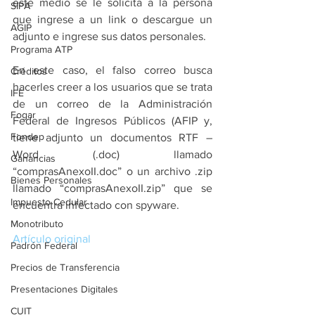
este medio se le solicita a la persona 
SIPA
que ingrese a un link o descargue un 
AGIP
adjunto e ingrese sus datos personales.
Programa ATP
En este caso, el falso correo busca 
Créditos
hacerles creer a los usuarios que se trata 
IFE
de un correo de la Administración 
Fogar
Federal de Ingresos Públicos (AFIP y, 
Fondep
tiene adjunto un documentos RTF – 
Word (.doc) llamado 
Ganancias
“comprasAnexoII.doc” o un archivo .zip 
Bienes Personales
llamado “comprasAnexoII.zip” que se 
Impuesto Cedular
encuentra infectado con spyware.
Monotributo
Artículo original
Padrón Federal
Precios de Transferencia
Presentaciones Digitales
CUIT