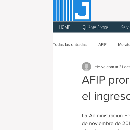
HOME
Quiénes Somos
Servi
Todas las entradas
AFIP
Morato
ele-ve.com.ar
31 oc
Ingresos Brutos
Sellos
A
AFIP pro
Cuarentena
Feria Fiscal
el ingres
Prórroga
Cargas Patronales
La Administración Fe
de noviembre de 2017 