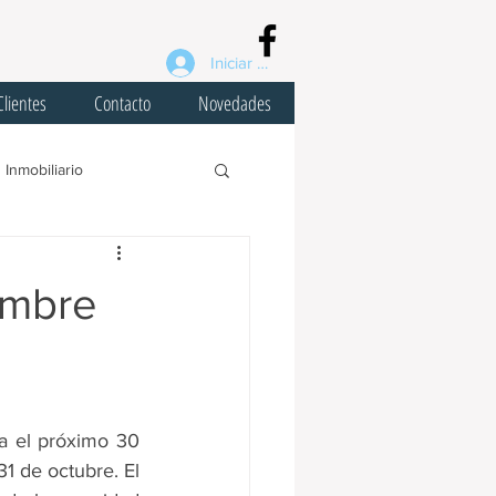
Iniciar sesión
Clientes
Contacto
Novedades
Inmobiliario
virus
COVID-19
embre
ral
Planes de Pago
ogar
Fondep
a el próximo 30 
1 de octubre. El 