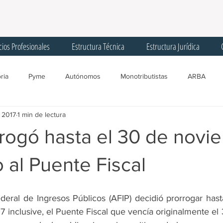
cios Profesionales
Estructura Técnica
Estructura Jurídica
ria
Pyme
Autónomos
Monotributistas
ARBA
t 2017
1 min de lectura
gentes de Recaudación
Licencias
Trabajadores
Corona
rrogó hasta el 30 de novi
Registro Único Tributario
Convenio Multilateral
Comisión Arbit
o al Puente Fiscal
SIPA
AGIP
Programa ATP
Créditos
IFE
F
deral de Ingresos Públicos (AFIP) decidió prorrogar hast
inclusive, el Puente Fiscal que vencía originalmente el 3