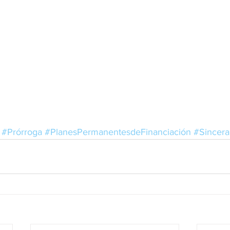
#Prórroga
#PlanesPermanentesdeFinanciación
#Sincera