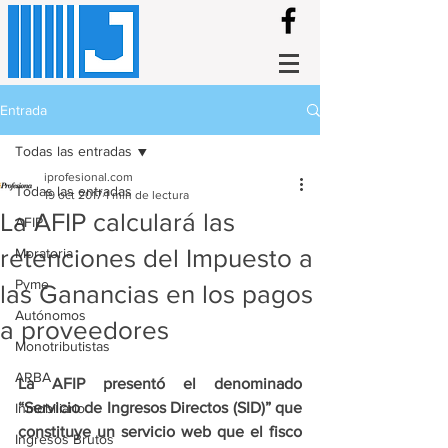
Entrada
Todas las entradas
iprofesional.com
Todas las entradas
19 oct 2017
1 min de lectura
La AFIP calculará las
AFIP
retenciones del Impuesto a
Moratoria
Pyme
las Ganancias en los pagos
Autónomos
a proveedores
Monotributistas
ARBA
La AFIP presentó el denominado 
“Servicio de Ingresos Directos (SID)” que 
Inmobiliario
constituye un servicio web que el fisco 
Ingresos Brutos