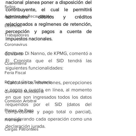
nacional planea poner a disposición del 
Sellos
contribuyente, el cual le permitirá 
Agentes de Recaudación
administrar débitos y créditos 
relacionados a regímenes de retención, 
Licencias
percepción y pagos a cuenta de 
Trabajadores
impuestos nacionales.
Coronavirus
Emiliano Di Nanno, de KPMG, comentó a 
COVID-19
El Cronista que el SID tendrá las 
Cuarentena
siguientes funcionalidades:
Feria Fiscal
Registro Único Tributario
-Calculará las retenciones, percepciones 
y pagos a cuenta en línea, al momento 
Convenio Multilateral
en que son ingresados todos los datos 
Comisión Arbitral
requeridos por el SID (datos del 
Planes de Pago
comprobante y pago total o parcial), 
considerando cada operación como una 
Prórroga
declaración jurada.
Cargas Patronales