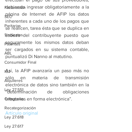
debiendo ingresar obligatoriamente a la 
Facturación
página de Internet de AFIP los datos 
SEC
inherentes a cada uno de los pagos que 
Paritarias
se realicen, tarea ésta que se duplica en 
Sindicatos
cabeza del contribuyente puesto que 
seguramente los mismos datos deban 
Patentes
ser cargados en su sistema contable, 
ABL
puntualizó Di Nanno al matutino.
Consumidor Final
Así, la AFIP avanzaría un paso más no 
IGJ
sólo en materia de transmisión 
Alquileres
electrónica de datos sino también en la 
Ley 27.551
“determinación de obligaciones 
Categorías
tributarias en forma electrónica”.
Recategorización
Artículo original
Ley 27.618
Ley 27.617