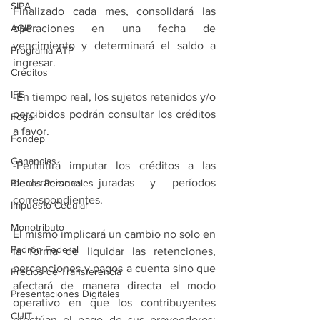
SIPA
Finalizado cada mes, consolidará las 
AGIP
operaciones en una fecha de 
vencimiento y determinará el saldo a 
Programa ATP
ingresar.
Créditos
IFE
-En tiempo real, los sujetos retenidos y/o 
percibidos podrán consultar los créditos 
Fogar
a favor.
Fondep
Ganancias
-Permitirá imputar los créditos a las 
declaraciones juradas y períodos 
Bienes Personales
correspondientes.
Impuesto Cedular
Monotributo
El mismo implicará un cambio no solo en 
Padrón Federal
la forma de liquidar las retenciones, 
percepciones y pagos a cuenta sino que 
Precios de Transferencia
afectará de manera directa el modo 
Presentaciones Digitales
operativo en que los contribuyentes 
CUIT
efectúan el pago de sus proveedores; 