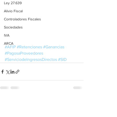
Ley 27.639
Alivio Fiscal
Controladores Fiscales
Sociedades
IVA
ARCA
#AFIP
#Retenciones
#Ganancias
#PagosaProveedores
#ServiciodeIngresosDirectos
#SID
Ver todo
Entradas recientes