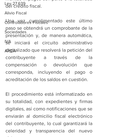
Ley 27.639
del crédito fiscal.
Alivio Fiscal
Una vez cumplimentado este último 
Controladores Fiscales
paso se obtendrá un comprobante de la 
Sociedades
presentación y, de manera automática, 
IVA
se iniciará el circuito administrativo 
digitalizado que resolverá la petición del 
ARCA
contribuyente a través de la 
compensación o devolución que 
corresponda, incluyendo el pago o 
acreditación de los saldos en cuestión.
El procedimiento está informatizado en 
su totalidad, con expedientes y firmas 
digitales, así como notificaciones que se 
enviarán al domicilio fiscal electrónico 
del contribuyente, lo cual garantizará la 
celeridad y transparencia del nuevo 