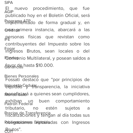
SIPA
El nuevo procedimiento, que fue 
AGIP
publicado hoy en el Boletín Oficial, será 
Programa ATP
implementado de forma gradual y, en 
una primera instancia, abarcará a las 
Créditos
personas físicas que revistan como 
IFE
contribuyentes del Impuesto sobre los 
Fogar
Ingresos Brutos, sean locales o del 
Fondep
Convenio Multilateral, y posean saldos a 
favor de hasta $10.000.
Ganancias
Bienes Personales
Fossati destacó que “por principios de 
Impuesto Cedular
equidad y transparencia, la iniciativa 
beneficiará a quienes sean cumplidores, 
Monotributo
exhiban un buen comportamiento 
Padrón Federal
tributario, no estén sujetos a 
Precios de Transferencia
fiscalizaciones y tengan al día todas sus 
Presentaciones Digitales
obligaciones vinculadas con Ingresos 
Brutos”.
CUIT