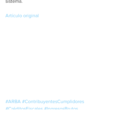
sistema.
Artículo original
#ARBA
#ContribuyentesCumplidores
#CréditosFiscales
#IngresosBrutos
#Locales
#ConvenioMultilateral
#Devoluciones