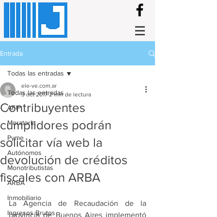
Entrada
Todas las entradas
ele-ve.com.ar
Todas las entradas
3 oct 2017
2 min de lectura
Contribuyentes
AFIP
cumplidores podrán
Moratoria
Pyme
solicitar vía web la
Autónomos
devolución de créditos
Monotributistas
fiscales con ARBA
ARBA
Inmobiliario
La Agencia de Recaudación de la 
Ingresos Brutos
provincia de Buenos Aires implementó 