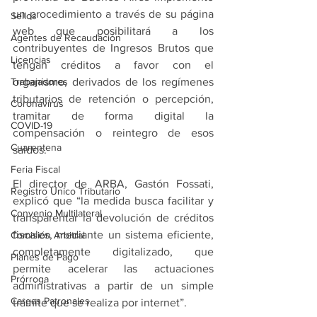
un procedimiento a través de su página 
Sellos
web que posibilitará a los 
Agentes de Recaudación
contribuyentes de Ingresos Brutos que 
Licencias
tengan créditos a favor con el 
Trabajadores
organismo, derivados de los regímenes 
tributarios de retención o percepción, 
Coronavirus
tramitar de forma digital la 
COVID-19
compensación o reintegro de esos 
Cuarentena
saldos.
Feria Fiscal
El director de ARBA, Gastón Fossati, 
Registro Único Tributario
explicó que “la medida busca facilitar y 
Convenio Multilateral
transparentar la devolución de créditos 
fiscales, mediante un sistema eficiente, 
Comisión Arbitral
completamente digitalizado, que 
Planes de Pago
permite acelerar las actuaciones 
Prórroga
administrativas a partir de un simple 
Cargas Patronales
trámite que se realiza por internet”.