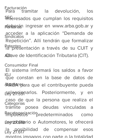
Facturación
Para tramitar la devolución, los 
SEC
interesados que cumplan los requisitos 
deberán ingresar en www.arba.gob.ar y 
Paritarias
acceder a la aplicación “Demanda de 
Sindicatos
Repetición”. Allí tendrán que formalizar 
Patentes
la presentación a través de su CUIT y 
Clave de Identificación Tributaria (CIT).
ABL
Consumidor Final
El sistema informará los saldos a favor 
IGJ
que constan en la base de datos de 
Alquileres
ARBA para que el contribuyente pueda 
seleccionarlos. Posteriormente, y en 
Ley 27.551
caso de que la persona que realiza el 
Categorías
trámite posea deudas vinculadas a 
Recategorización
impuestos predeterminados como 
Inmobiliario o Automotores, le ofrecerá 
Ley 27.618
la posibilidad de compensar esos 
Ley 27.617
montos impagos con parte o la totalidad 