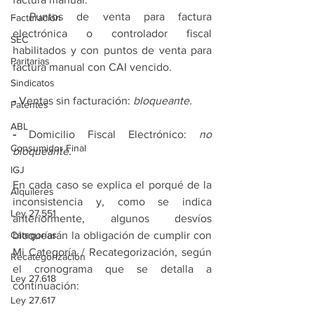
- Puntos de venta para factura 
Facturación
electrónica o controlador fiscal 
SEC
habilitados y con puntos de venta para 
Paritarias
factura manual con CAI vencido.
Sindicatos
-
 Ventas sin facturación: 
bloqueante.
Patentes
ABL
-
 Domicilio Fiscal Electrónico: 
no 
Consumidor Final
bloqueante
.
IGJ
En cada caso se explica el porqué de la 
Alquileres
inconsistencia y, como se indica 
Ley 27.551
anteriormente, algunos desvíos 
Categorías
bloquearán la obligación de cumplir con 
Mi Categoría / Recategorización, según 
Recategorización
el cronograma que se detalla a 
Ley 27.618
continuación:
Ley 27.617