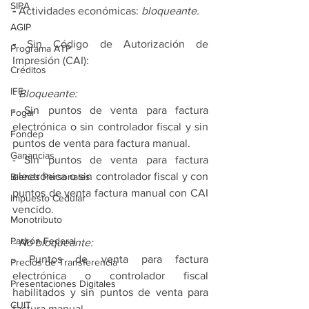
SIPA
-
 Actividades económicas:
 bloqueante.
AGIP
- 
Sin Código de Autorización de 
Programa ATP
Impresión (CAI):
Créditos
IFE
- Bloqueante:
- Sin puntos de venta para factura 
Fogar
electrónica o sin controlador fiscal y sin 
Fondep
puntos de venta para factura manual.
Ganancias
- Sin puntos de venta para factura 
electrónica o sin controlador fiscal y con 
Bienes Personales
puntos de venta factura manual con CAI 
Impuesto Cedular
vencido.
Monotributo
Padrón Federal
- No bloqueante:
- Puntos de venta para factura 
Precios de Transferencia
electrónica o controlador fiscal 
Presentaciones Digitales
habilitados y sin puntos de venta para 
CUIT
factura manual.