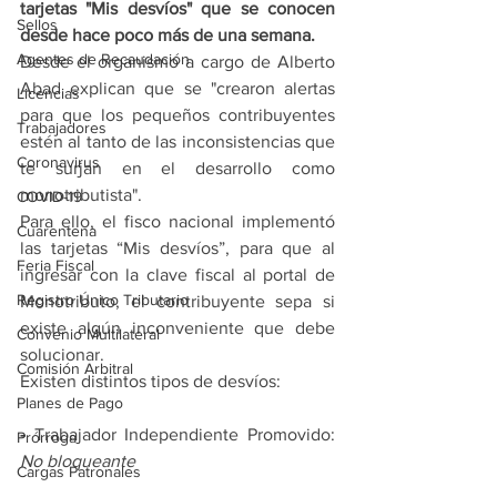
tarjetas "Mis desvíos" que se conocen 
Sellos
desde hace poco más de una semana.
Agentes de Recaudación
Desde el organismo a cargo de Alberto 
Abad explican que se "crearon alertas 
Licencias
para que los pequeños contribuyentes 
Trabajadores
estén al tanto de las inconsistencias que 
Coronavirus
te surjan en el desarrollo como 
monotributista".
COVID-19
Para ello, el fisco nacional implementó 
Cuarentena
las tarjetas “Mis desvíos”, para que al 
Feria Fiscal
ingresar con la clave fiscal al portal de 
Registro Único Tributario
Monotributo, el contribuyente sepa si 
existe algún inconveniente que debe 
Convenio Multilateral
solucionar.
Comisión Arbitral
Existen distintos tipos de desvíos:
Planes de Pago
-
 Trabajador Independiente Promovido: 
Prórroga
No bloqueante
Cargas Patronales