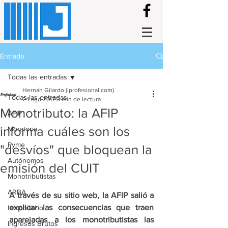
Entrada
Todas las entradas
Hernán Gilardo (iprofesional.com)
Todas las entradas
24 ago 2017
3 min de lectura
Monotributo: la AFIP
AFIP
informa cuáles son los
Moratoria
Pyme
"desvíos" que bloquean la
Autónomos
emisión del CUIT
Monotributistas
ARBA
A través de su sitio web, la AFIP salió a 
explicar las consecuencias que traen 
Inmobiliario
aparejadas a los monotributistas las 
Ingresos Brutos