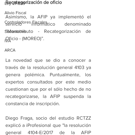
Recategorización de oficio
Ley 27.639
Alivio Fiscal
Asimismo, la AFIP ya implementó el 
Controladores Fiscales
servicio informático denominado 
“Monotributo - Recategorización de 
Sociedades
Oficio - (MOREO)”.
IVA
ARCA
La novedad que se dio a conocer a 
través de la resolución general 4103 ya 
genera polémica. Puntualmente, los 
expertos consultados por este medio 
cuestionan que por el sólo hecho de no 
recategorizarse, la AFIP suspenda la 
constancia de inscripción.
Diego Fraga, socio del estudio RCTZZ 
explicó a iProfesional que "la resolución 
general 4104-E/2017 de la AFIP 