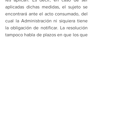
aplicadas dichas medidas, el sujeto se 
encontrará ante el acto consumado, del 
cual la Administración ni siquiera tiene 
la obligación de notificar. La resolución 
tampoco habla de plazos en que los que 
se rehabilitará al monotributista con la 
constancia suspendida una vez 
cumplido el deber formal, con lo cual 
queda librado a la buena voluntad de los 
funcionarios", agregó.
Artículo original