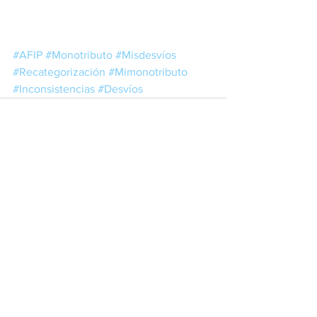
#AFIP
#Monotributo
#Misdesvíos
#Recategorización
#Mimonotributo
#Inconsistencias
#Desvíos
Ver todo
Entradas recientes