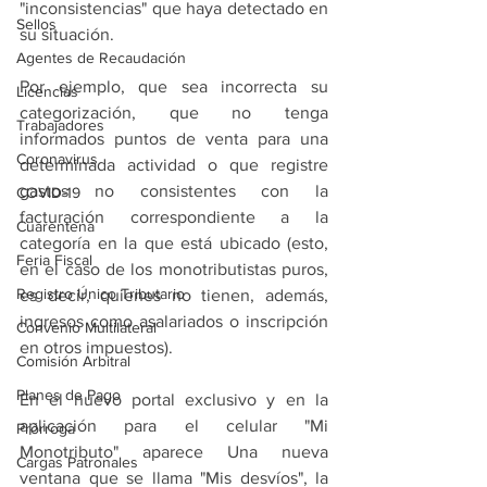
"inconsistencias" que haya detectado en 
Sellos
su situación.
Agentes de Recaudación
Por ejemplo, que sea incorrecta su 
Licencias
categorización, que no tenga 
Trabajadores
informados puntos de venta para una 
Coronavirus
determinada actividad o que registre 
gastos no consistentes con la 
COVID-19
facturación correspondiente a la 
Cuarentena
categoría en la que está ubicado (esto, 
Feria Fiscal
en el caso de los monotributistas puros, 
Registro Único Tributario
es decir, quienes no tienen, además, 
ingresos como asalariados o inscripción 
Convenio Multilateral
en otros impuestos).
Comisión Arbitral
Planes de Pago
En el nuevo portal exclusivo y en la 
aplicación para el celular "Mi 
Prórroga
Monotributo" aparece Una nueva 
Cargas Patronales
ventana que se llama "Mis desvíos", la 