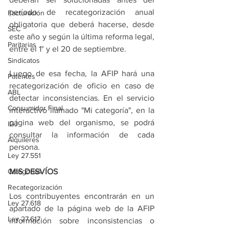
período de recategorización anual 
Facturación
obligatoria que deberá hacerse, desde 
SEC
este año y según la última reforma legal, 
Paritarias
entre el 1° y el 20 de septiembre.
Sindicatos
Luego de esa fecha, la AFIP hará una 
Patentes
recategorización de oficio en caso de 
ABL
detectar inconsistencias. En el servicio 
Consumidor Final
interactivo llamado "Mi categoría", en la 
página web del organismo, se podrá 
IGJ
consultar la información de cada 
Alquileres
persona.
Ley 27.551
Categorías
MIS DESVÍOS
Recategorización
Los contribuyentes encontrarán en un 
Ley 27.618
apartado de la página web de la AFIP 
Ley 27.617
información sobre inconsistencias o 