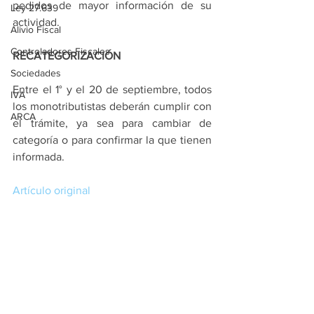
pedidos de mayor información de su 
Ley 27.639
actividad.
Alivio Fiscal
Controladores Fiscales
RECATEGORIZACIÓN
Sociedades
Entre el 1° y el 20 de septiembre, todos 
IVA
los monotributistas deberán cumplir con 
ARCA
el trámite, ya sea para cambiar de 
categoría o para confirmar la que tienen 
informada.
Artículo original