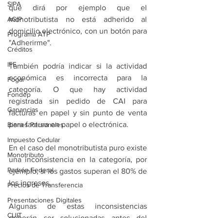
SIPA
que dirá por ejemplo que el 
AGIP
monotributista no está adherido al 
domicilio electrónico, con un botón para 
Programa ATP
"Adherirme".
Créditos
IFE
También podría indicar si la actividad 
económica es incorrecta para la 
Fogar
categoría. O que hay actividad 
Fondep
registrada sin pedido de CAI para 
Ganancias
facturas en papel y sin punto de venta 
para factura en papel o electrónica.
Bienes Personales
Impuesto Cedular
En el caso del monotributista puro existe 
Monotributo
una inconsistencia en la categoría, por 
Padrón Federal
ejemplo, si los gastos superan el 80% de 
los ingresos.
Precios de Transferencia
Presentaciones Digitales
Algunas de estas inconsistencias 
CUIT
deberán ser solucionadas antes del 