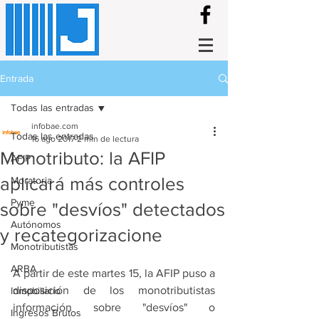
Entrada
Todas las entradas
infobae.com
Todas las entradas
16 ago 2017
2 min de lectura
Monotributo: la AFIP
AFIP
aplicará más controles
Moratoria
Pyme
sobre "desvíos" detectados
Autónomos
y recategorizacione
Monotributistas
ARBA
A partir de este martes 15, la AFIP puso a 
disposición de los monotributistas 
Inmobiliario
información sobre "desvíos" o 
Ingresos Brutos