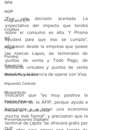
SIPA
AGIP
"Fue una decisión acertada. La 
Programa ATP
expectativa del impacto que tendrá 
Créditos
sobre el consumo es alta. Y Prisma 
IFE
ayudará para que eso se cumpla", 
afirmaron desde la empresa que posee 
Fogar
las marcas Lapos, de terminales de 
Fondep
puntos de venta y Todo Pago, de 
Ganancias
billeteras virtuales y puntos de venta 
móviles, y la licencia de operar con Visa.
Bienes Personales
Impuesto Cedular
Monotributo
Indicaron que "es muy positiva la 
Padrón Federal
resolución de la AFIP, porque ayuda a 
bancarizar y a tener una economía 
Precios de Transferencia
mucho más formal", y precisaron que la 
Presentaciones Digitales
terminal de Lapos "se ofrecerá gratis por 
CUIT
dos años para operar con tarjeta de 