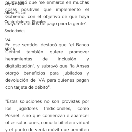
puntualizó que "se enmarca en muchas 
Ley 27.639
cosas positivas que implementó el 
Alivio Fiscal
Gobierno, con el objetivo de que haya 
Controladores Fiscales
mayores medios de pago para la gente".
Sociedades
IVA
En ese sentido, destacó que "el Banco 
ARCA
Central también quiere promover 
herramientas de inclusión y 
digitalización", y subrayó que "la Anses 
otorgó beneficios para jubilados y 
devolución de IVA para quienes pagan 
con tarjeta de débito".
"Estas soluciones no son provistas por 
los jugadores tradicionales, como 
Posnet, sino que comienzan a aparecer 
otras soluciones, como la billetera virtual 
y el punto de venta móvil que permiten 