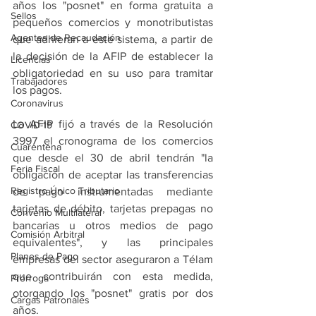
años los "posnet" en forma gratuita a 
Sellos
pequeños comercios y monotributistas 
Agentes de Recaudación
que adhieran a este sistema, a partir de 
la decisión de la AFIP de establecer la 
Licencias
obligatoriedad en su uso para tramitar 
Trabajadores
los pagos.
Coronavirus
La AFIP fijó a través de la Resolución 
COVID-19
3997 el cronograma de los comercios 
Cuarentena
que desde el 30 de abril tendrán "la 
Feria Fiscal
obligación de aceptar las transferencias 
Registro Único Tributario
de pago instrumentadas mediante 
tarjetas de débito, tarjetas prepagas no 
Convenio Multilateral
bancarias u otros medios de pago 
Comisión Arbitral
equivalentes", y las principales 
Planes de Pago
empresas del sector aseguraron a Télam 
que contribuirán con esta medida, 
Prórroga
otorgando los "posnet" gratis por dos 
Cargas Patronales
años.