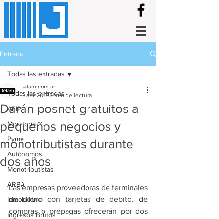
Entrada
Todas las entradas
telam.com.ar
Todas las entradas
5 abr 2017
3 min de lectura
Darán posnet gratuitos a
AFIP
pequeños negocios y
Moratoria
Pyme
monotributistas durante
Autónomos
dos años
Monotributistas
ARBA
Las empresas proveedoras de terminales 
de cobro con tarjetas de débito, de 
Inmobiliario
compras o prepagas ofrecerán por dos 
Ingresos Brutos