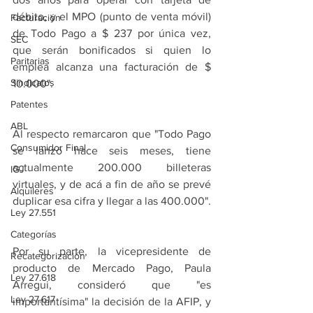
débito, y el MPO (punto de venta móvil) 
Facturación
de Todo Pago a $ 237 por única vez, 
SEC
que serán bonificados si quien lo 
Paritarias
emplea alcanza una facturación de $ 
Sindicatos
10.000".
Patentes
ABL
Al respecto remarcaron que "Todo Pago 
Consumidor Final
se lanzó hace seis meses, tiene 
actualmente 200.000 billeteras 
IGJ
virtuales, y de acá a fin de año se prevé 
Alquileres
duplicar esa cifra y llegar a las 400.000".
Ley 27.551
Categorías
Por su parte, la vicepresidente de 
Recategorización
producto de Mercado Pago, Paula 
Ley 27.618
Arregui, consideró que "es 
Ley 27.617
importantísima" la decisión de la AFIP, y 